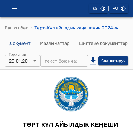
|
KG
RU
›
Башкы бет
Тѳрт-Күл айылдык кеңешинин 2024-жылдын 25-январы №1 "2023-жылга карата жергиликтүү бюджеттин киреше-чыгашасынын аткарылышы жана 2024-жылга карата Тѳрт-Күл айыл Ѳкмѳтүнүн бюджетин бекитүү жѳнүндѳ" токтому
Документ
Маалыматтар
Шилтеме документтер
Редакция
25.01.2024
Салыштыруу