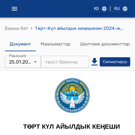
|
KG
RU
›
Башкы бет
Төрт-Күл айылдык кеңешинин 2024-жылдын 25-январындагы №6 "Убактылуу муниципалдык менчикке ѳтүп кеткен Төрт-Күл айыл Өкмөтүнүн тургундарынын жер участокторун тактоо жөнүндө" токтому
Документ
Маалыматтар
Шилтеме документтер
Редакция
25.01.2024
Салыштыруу