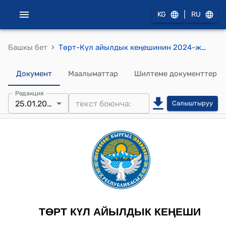
|
KG
RU
›
Башкы бет
Төрт-Күл айылдык кеңешинин 2024-жылдын 25-январындагы №7 "Мамлекеттик фондунун кайра бѳлүштүрүү жерлерин ижарага берүү жөнүндө" токтому
Документ
Маалыматтар
Шилтеме документтер
Редакция
25.01.2024
Салыштыруу