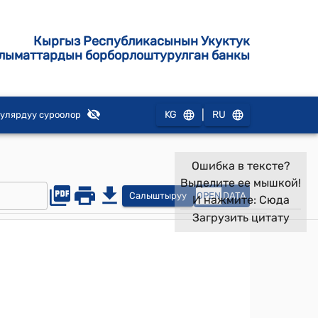
Кыргыз Республикасынын Укуктук
лыматтардын борборлоштурулган банкы
|
KG
RU
улярдуу суроолор
Ошибка в тексте?
Выделите ее мышкой!
Салыштыруу
OPEN
DATA
И нажмите:
Сюда
Загрузить цитату