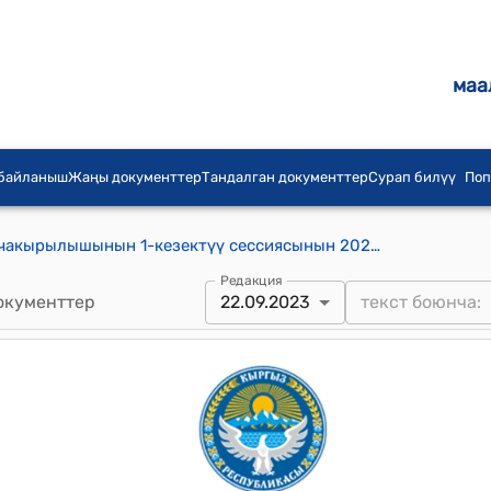
маа
 байланыш
Жаңы документтер
Тандалган документтер
Сурап билүү
Поп
Кара-Суу айылдык кеңешинин 18-чакырылышынын 1-кезектүү сессиясынын 2023-жылдын 22-сентябры № 1/4 "Калинин жана Терек-Суу айылдарынын ичүүчү суу системаларынын маселесин кароо жөнүндө" токтому
Редакция
окументтер
22.09.2023