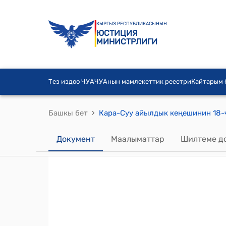
КЫРГЫЗ РЕСПУБЛИКАСЫНЫН
ЮСТИЦИЯ
МИНИСТРЛИГИ
Тез издөө ЧУА
ЧУАнын мамлекеттик реестри
Кайтарым
›
Башкы бет
Документ
Маалыматтар
Шилтеме д