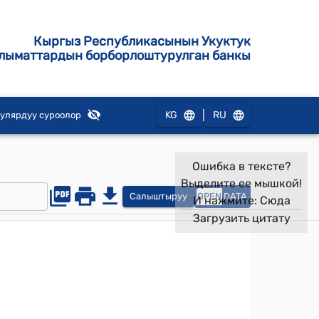
Кыргыз Республикасынын Укуктук
лыматтардын борборлоштурулган банкы
|
KG
RU
улярдуу суроолор
Ошибка в тексте?
Выделите ее мышкой!
Салыштыруу
OPEN
DATA
И нажмите:
Сюда
Загрузить цитату