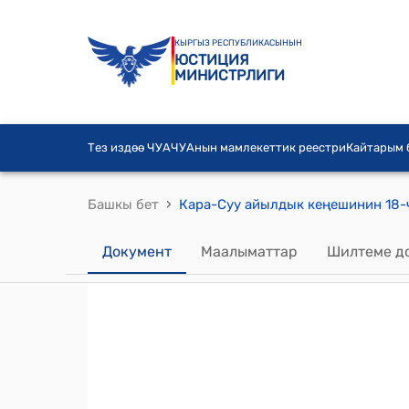
КЫРГЫЗ РЕСПУБЛИКАСЫНЫН
ЮСТИЦИЯ
МИНИСТРЛИГИ
Тез издөө ЧУА
ЧУАнын мамлекеттик реестри
Кайтарым
›
Башкы бет
Документ
Маалыматтар
Шилтеме д