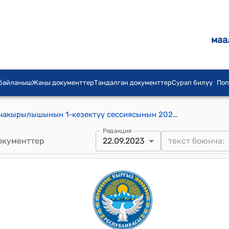
маа
 байланыш
Жаңы документтер
Тандалган документтер
Сурап билүү
Поп
Кара-Суу айылдык кеңешинин 18-чакырылышынын 1-кезектүү сессиясынын 2023-жылдын 22-сентябры № 1/8 "Кара-Суу айылдык Кеңешинин 2022-жылдын 15-июлундагы №6/2 токтомуна өзгөртүү киргизүү жөнүндө" токтому
Редакция
окументтер
22.09.2023