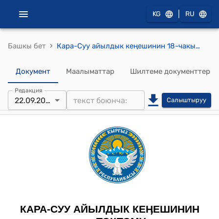
|
KG
RU
›
Башкы бет
Кара-Суу айылдык кеңешинин 18-чакырылышынын 1-кезектүү сессиясынын 2023-жылдын 22-сентябры № 1/9 "Кара-Суу айылдык Кеңешинин 2023-жылдын 10-апрелиндеги №1/4 токтомуна өзгөртүү киргизүү жөнүндө" токтому
Документ
Маалыматтар
Шилтеме документтер
Редакция
22.09.2023
Салыштыруу