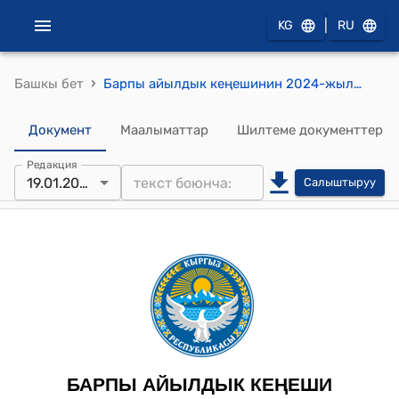
|
KG
RU
›
Башкы бет
Барпы айылдык кеңешинин 2024-жылынын 19-январындагы №20/3 “Социалдык имараттын Колдонулуусун өзгөртүү жөнүндө ” токтому
Документ
Маалыматтар
Шилтеме документтер
Редакция
19.01.2024
Салыштыруу