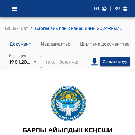
|
KG
RU
›
Башкы бет
Барпы айылдык кеңешинин 2024-жылынын 19-январындагы №20/6 “Барпы айыл ѳкмѳтүнүн 2023-жыл ичинде аткарган жумуштарынын отчетун угуу жана жыйынтыктоо жѳнүндѳ” токтому
Документ
Маалыматтар
Шилтеме документтер
Редакция
19.01.2024
Салыштыруу