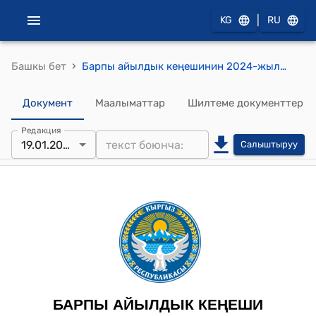
|
KG
RU
›
Башкы бет
Барпы айылдык кеңешинин 2024-жылынын 19-январындагы №20/7 “Спорт аянтчасына ысым ыйгаруу жѳнүндѳ”
Документ
Маалыматтар
Шилтеме документтер
Редакция
19.01.2024
Салыштыруу