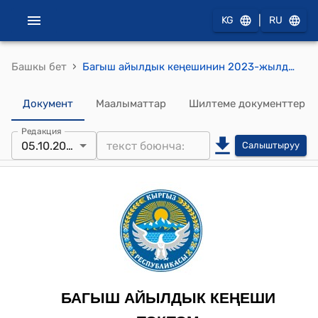
|
KG
RU
›
Башкы бет
Багыш айылдык кеңешинин 2023-жылдын 05 октябрындагы № 2 “Багыш айыл аймагында жергиликтүү жамааттарынын өкүлдөрүнүн жыйынын чакыруу жөнүндө" токтому
Документ
Маалыматтар
Шилтеме документтер
Редакция
05.10.2023
Салыштыруу