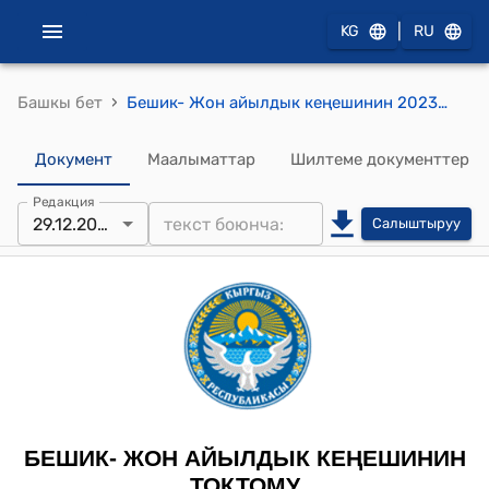
|
KG
RU
›
Башкы бет
Бешик- Жон айылдык кеңешинин 2023-жылдын 29-декабрындагы № 7 “Материалдык жардам жөнүндө” токтому
Документ
Маалыматтар
Шилтеме документтер
Редакция
29.12.2023
Салыштыруу