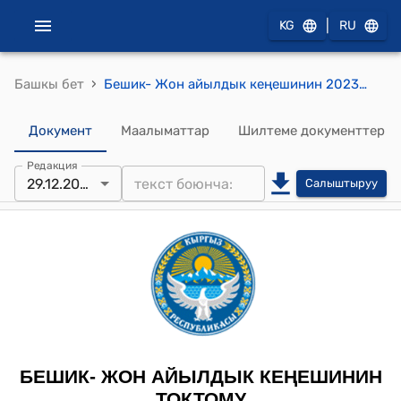
|
KG
RU
›
Башкы бет
Бешик- Жон айылдык кеңешинин 2023-жылдын 29-декабрындагы № 6 “Көчөгө ысым ыйгаруу жөнүндө” токтому
Документ
Маалыматтар
Шилтеме документтер
Редакция
29.12.2023
Салыштыруу