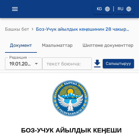
|
KG
RU
›
Башкы бет
Боз-Учук айылдык кеңешинин 28 чакырылышынын кезектеги 29-сессиясынын 2024-жылдын 19-январындагы № 2 "Боз-Учук айылдык Кенешинин 2024-жылга иш-планын бекитүү жөнүндө" токтому
Документ
Маалыматтар
Шилтеме документтер
Редакция
19.01.2024
Салыштыруу