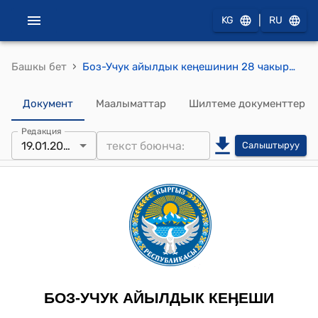
|
KG
RU
›
Башкы бет
Боз-Учук айылдык кеңешинин 28 чакырылышынын кезектеги 29-сессиясынын 2024-жылдын 19-январындагы № 3 "Боз-Учук айыл өкмөтүнүн 2023-жылдагы бюджетинин аткарылышы жөнүндө" токтому
Документ
Маалыматтар
Шилтеме документтер
Редакция
19.01.2024
Салыштыруу