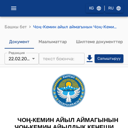
|
KG
RU
›
Башкы бет
Чоң-Кемин айыл аймагынын Чоң-Кемин айылдык кеңешинин 2024-жылдын 22- февралындагы № 3 "Чүй облусунун Кемин районунун Чоң-Кемин айыл аймагынын Чоң-Кемин айылдык кеңеши” мекемесин түзүү жөнүндө" токтому
Документ
Маалыматтар
Шилтеме документтер
Редакция
22.02.2024
Салыштыруу