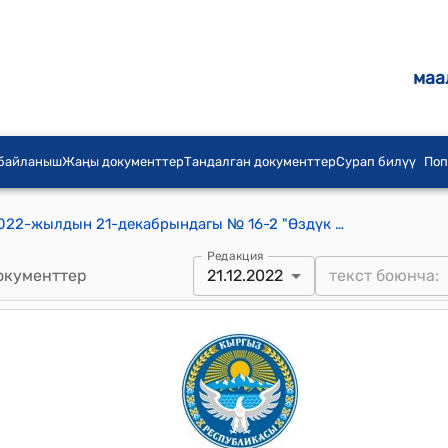
маа
 байланыш
Жаңы документтер
Тандалган документтер
Сурап билүү
Поп
Кызыл-Туу айылдык кеңешинин 2022-жылдын 21-декабрындагы № 16-2 "Өздүк салымга каражат бөлүп берүү жөнүндө" токтому
Редакция
окументтер
21.12.2022