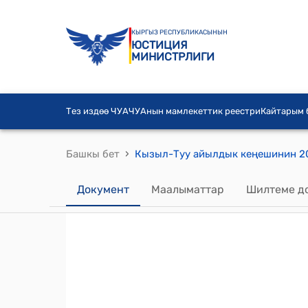
КЫРГЫЗ РЕСПУБЛИКАСЫНЫН
ЮСТИЦИЯ
МИНИСТРЛИГИ
Тез издөө ЧУА
ЧУАнын мамлекеттик реестри
Кайтарым
›
Башкы бет
Документ
Маалыматтар
Шилтеме д