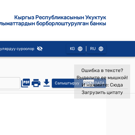
Кыргыз Республикасынын Укуктук
лыматтардын борборлоштурулган банкы
|
KG
RU
улярдуу суроолор
Ошибка в тексте?
Выделите ее мышкой!
Салыштыруу
OPEN
DATA
И нажмите:
Сюда
Загрузить цитату