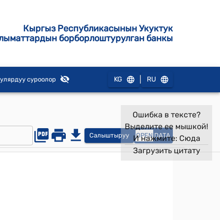
Кыргыз Республикасынын Укуктук
лыматтардын борборлоштурулган банкы
|
KG
RU
улярдуу суроолор
Ошибка в тексте?
Выделите ее мышкой!
Салыштыруу
OPEN
DATA
И нажмите:
Сюда
Загрузить цитату