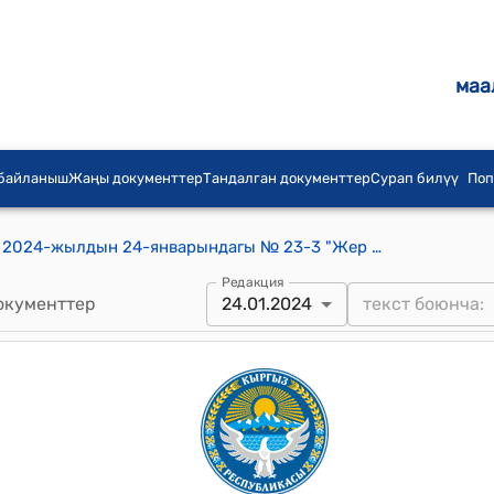
маа
 байланыш
Жаңы документтер
Тандалган документтер
Сурап билүү
Поп
Лебединовка айылдык кеңешинин 2024-жылдын 24-январындагы № 23-3 "Жер участогунун (жайыт жерлеринин) категориясын "Айыл чарба багытындагы жерлер" категориясынан "Өнөр жай, транспорт, байланыш, энергетика, коргонуу жана башка багыттагы жерлер" категориясына которууга макулдук берүү жөнүндө" токтому
Редакция
окументтер
24.01.2024