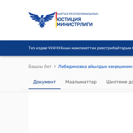
КЫРГЫЗ РЕСПУБЛИКАСЫНЫН
ЮСТИЦИЯ
МИНИСТРЛИГИ
Тез издөө ЧУА
ЧУАнын мамлекеттик реестри
Кайтарым
›
Башкы бет
Документ
Маалыматтар
Шилтеме д