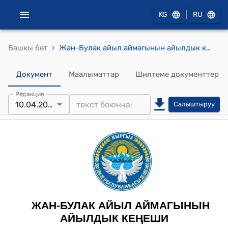
|
KG
RU
›
Башкы бет
Жан-Булак айыл аймагынын айылдык кеңешинин 2023-жылдын 10-апрелиндеги № 31/4 "Жайыт ресурстарын мал жаюу менен байланышпаган башка максаттарга пайдалануу укугун берүүнүн тартиби жөнүндө типтүү жобого ылайык жайыт жерлеринен алынуучу акынын ѳлчѳмүн бекитип берүү жөнүндөгү 6-февраль 2023-жылдагы № 29/4 токтомуна толуктоо жана өзгөртүү киргизүү жөнүндө" токтому
Документ
Маалыматтар
Шилтеме документтер
Редакция
10.04.2023
Салыштыруу