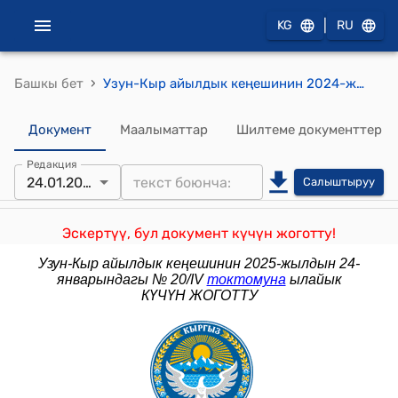
|
KG
RU
›
Башкы бет
Узун-Кыр айылдык кеңешинин 2024-жылдын 19-апрелиндеги № 5/II "Узун-Кыр айылдык кеңешинин регламентин бекитүү жөнүндө" токтому
Документ
Маалыматтар
Шилтеме документтер
Редакция
24.01.2025
Салыштыруу
Эскертүү, бул документ күчүн жоготту!