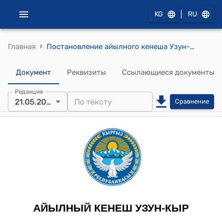
|
KG
RU
›
Главная
Постановление айылного кенеша Узун-Кыр от 21 мая 2024 года № 18/IV "О даче согласия на принятие в муниципальную собственность айыл окмоту земельного участка"
Документ
Реквизиты
Ссылающиеся документы
Редакция
21.05.2024
Сравнение