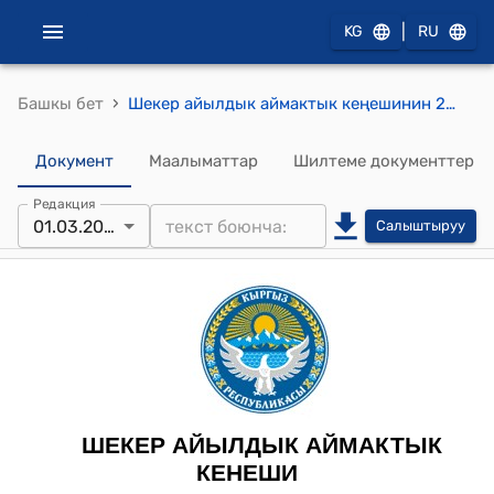
|
KG
RU
›
Башкы бет
Шекер айылдык аймактык кеңешинин 2023-жылдын 01-мартындагы № 4 "Комиссия курамын түзүү жөнүндө" токтому
Документ
Маалыматтар
Шилтеме документтер
Редакция
01.03.2023
Салыштыруу