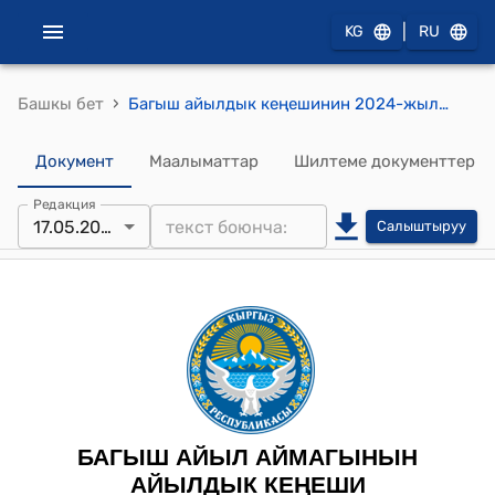
|
KG
RU
›
Башкы бет
Багыш айылдык кеңешинин 2024-жылынын 17-майындагы №3 “Багыш айыл ѳкмѳтүнүн Октябрь айылынын Токтогул кичи кѳчѳсүнѳ Медеров Эрмаматтын ысымын ыйгаруу жѳнүндѳ” токтому
Документ
Маалыматтар
Шилтеме документтер
Редакция
17.05.2024
Салыштыруу