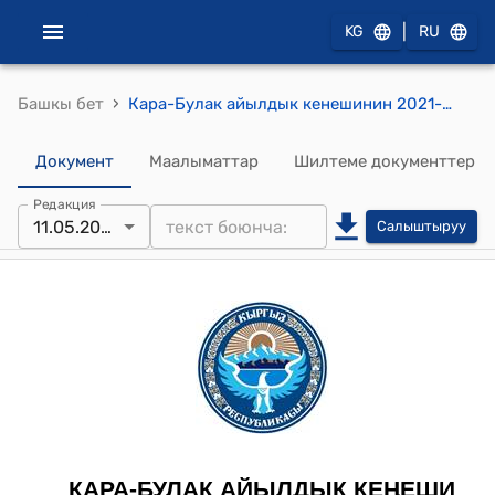
|
KG
RU
›
Башкы бет
Кара-Булак айылдык кенешинин 2021-жылдын 11-майындагы № 5 "Кара-Булак айыл аймагынын айылдык Кеңешинин сессияларында кабыл алынган токтомдор мамлекеттик тилде гана кабыл алуу жөнүндө" токтому
Документ
Маалыматтар
Шилтеме документтер
Редакция
11.05.2021
Салыштыруу