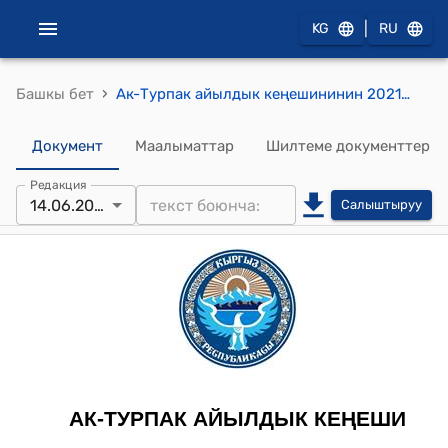
|
KG
RU
›
Башкы бет
Ак-Турпак айылдык кеңешининин 2021-жылдын 14-июнундагы № 4 "Ак-Турпак айыл өкмөтүнүн башчысын шайлоо жөнүндө" токтому
Документ
Маалыматтар
Шилтеме документтер
Редакция
14.06.2021
Салыштыруу