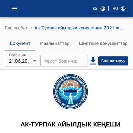
|
KG
RU
›
Башкы бет
Ак-Турпак айылдык кенешинин 2021-жылдын 21-июнундагы № 8 "Кыргыз Республикасынын өз алдынча башкарууларынын Союзуна тийиштуу мүчөлүк акыларын төлөө жөнүндө" токтому
Документ
Маалыматтар
Шилтеме документтер
Редакция
21.06.2021
Салыштыруу