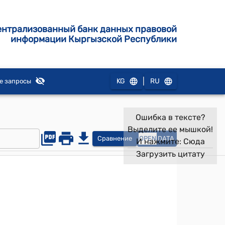
ентрализованный банк данных правовой
информации Кыргызской Республики
|
KG
RU
е запросы
Ошибка в тексте?
Выделите ее мышкой!
Сравнение
OPEN
DATA
И нажмите:
Сюда
Загрузить цитату