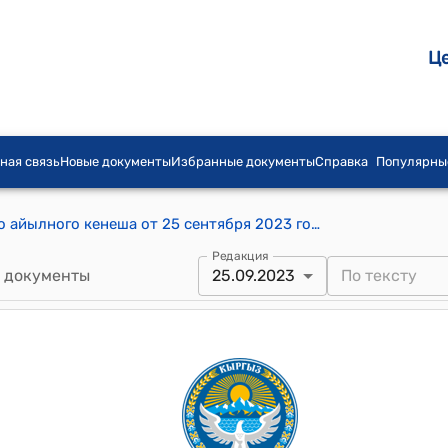
Ц
ная связь
Новые документы
Избранные документы
Справка
Популярны
Постановление Военно-Антоновского айылного кенеша от 25 сентября 2023 года № 01-5/94 "Об избрании делегатаов народного Курултая и об организации представительского собрания"
Редакция
 документы
25.09.2023