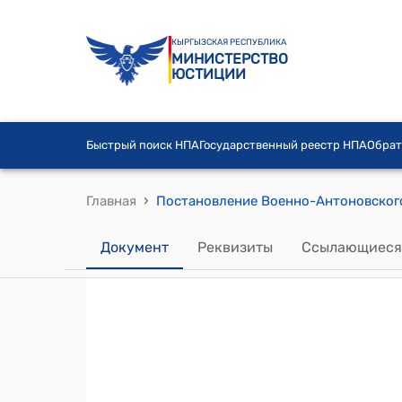
КЫРГЫЗСКАЯ РЕСПУБЛИКА
МИНИСТЕРСТВО
ЮСТИЦИИ
Быстрый поиск НПА
Государственный реестр НПА
Обрат
›
Главная
Документ
Реквизиты
Ссылающиеся