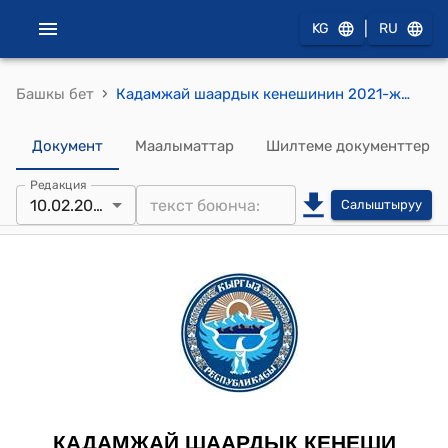
|
KG
RU
›
Башкы бет
Кадамжай шаардык кенешинин 2021-жылдын 10-февралындагы № 197 "2020-жылдын жыйынтыгы боюнча Кадамжай шаарынын мэри Б.Бегалиевдин отчету жөнүндө" токтому
Документ
Маалыматтар
Шилтеме документтер
Редакция
10.02.2021
Салыштыруу