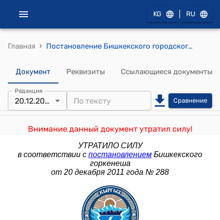
|
KG
RU
›
Главная
Постановление Бишкекского городского кенеша от 9 июля 2003 года № 189 "О порядке предоставления земельных участков в срочное (временное) пользование на условиях аренды в городе Бишкек."
Документ
Реквизиты
Ссылающиеся документы
Редакция
20.12.2011
Сравнение
Внимание данный документ утратил силу!