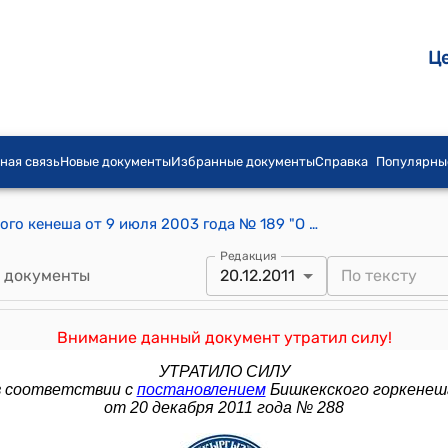
Ц
ная связь
Новые документы
Избранные документы
Справка
Популярны
Постановление Бишкекского городского кенеша от 9 июля 2003 года № 189 "О порядке предоставления земельных участков в срочное (временное) пользование на условиях аренды в городе Бишкек."
Редакция
 документы
20.12.2011
Внимание данный документ утратил силу!