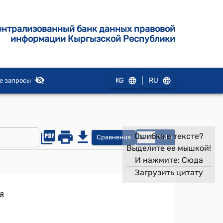
ентрализованный банк данных правовой
информации Кыргызской Республики
|
KG
RU
е запросы
Ошибка в тексте?
Сравнение
OPEN
DATA
Выделите ее мышкой!
И нажмите:
Сюда
Загрузить цитату