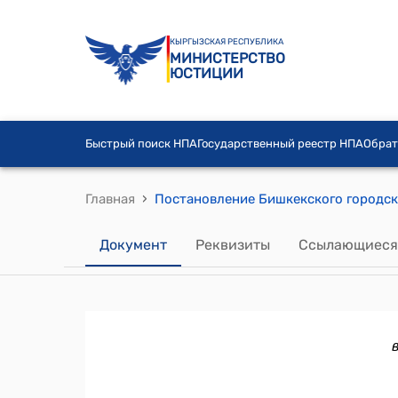
КЫРГЫЗСКАЯ РЕСПУБЛИКА
МИНИСТЕРСТВО
ЮСТИЦИИ
Быстрый поиск НПА
Государственный реестр НПА
Обрат
›
Главная
Документ
Реквизиты
Ссылающиеся