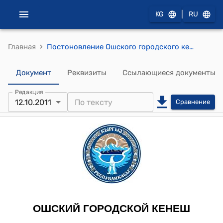
|
KG
RU
›
Главная
Постоновление Ошского городского кенеша от 12 октября 2011 года № 258 "О рассмотрении подготовки к зимнему периоду 2011-2012 гг. предприятий тепло-энергетического комплекса города Ош"
Документ
Реквизиты
Ссылающиеся документы
Редакция
12.10.2011
Сравнение