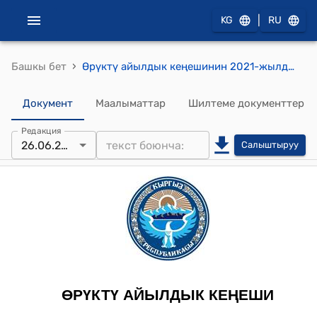
|
KG
RU
›
Башкы бет
Өрүктү айылдык кеңешинин 2021-жылдын 26-июнундагы № 3 "Соломо участкасына муниципиалдык менчиктеги мал базар куруу үчүн жер аянтын бөлүп берүүгө уруксат берүү жөнүндө" токтому
Документ
Маалыматтар
Шилтеме документтер
Редакция
26.06.2021
Салыштыруу