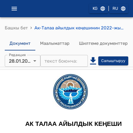
|
KG
RU
›
Башкы бет
Ак-Талаа айылдык кеңешинин 2022-жылдын 28-январындагы № VII-I-VI "Эс алуу үчүн жеңил типтеги эс алуучу жай жана туристик багытта мейманкана, ден соолукту чыңдоо комплекс курууга У.Эшмамбетов сурап жаткан Ак-Талаа айыл аймагынын айыл өкмөтүнө караштуу Калинин айылындагы “Кормоцех” участкасындагы 2,0га айыл чарба багытындагы саздак, суулу жайыт жер аянтын трансформация кылууга сунуштоо жөнүндө" токтому
Документ
Маалыматтар
Шилтеме документтер
Редакция
28.01.2022
Салыштыруу