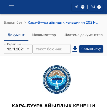
|
KG
RU
›
Башкы бет
Кара-Буура айылдык кеңешинин 2021-жылдын 12-ноябрындагы № 8 "Кара-Буура айыл өкмөтүнө карашту Кызыл-Адыр айылына Таманташ чыгаруучу ишкана ачуу жөнүндө" токтому
Документ
Маалыматтар
Шилтеме документтер
Редакция
12.11.2021
Салыштыруу