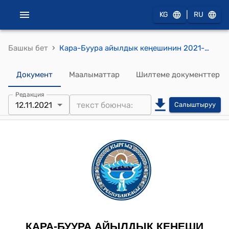
|
KG
RU
›
Башкы бет
Кара-Буура айылдык кеңешинин 2021-жылдын 12-ноябрындагы № 9 "Кара-Буура айыл өкмөтүнө карашту Кызыл-Адыр айылына Таш майдалоочу ишкана ачуу жөнүндө" токтому
Документ
Маалыматтар
Шилтеме документтер
Редакция
12.11.2021
Салыштыруу