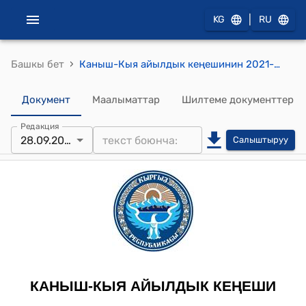
|
KG
RU
›
Башкы бет
Каныш-Кыя айылдык кеңешинин 2021-жылдын 28-сентябрындагы № 1 “Каныш-Кыя Тазалык” муниципалдык ишканасы кайрылуусун кароо жөнүндө" токтом
Документ
Маалыматтар
Шилтеме документтер
Редакция
28.09.2021
Салыштыруу