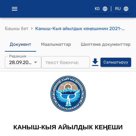
|
KG
RU
›
Башкы бет
Каныш-Кыя айылдык кеңешинин 2021-жылдын 28-сентябрындагы № 3
Документ
Маалыматтар
Шилтеме документтер
Редакция
28.09.2021
Салыштыруу