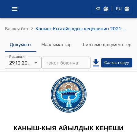
|
KG
RU
›
Башкы бет
Каныш-Кыя айылдык кеңешинин 2021-жылдын 29-октябрындагы № 7 "Калктын саламаттыгына кам көрүү жөнүндө" токтому
Документ
Маалыматтар
Шилтеме документтер
Редакция
29.10.2021
Салыштыруу