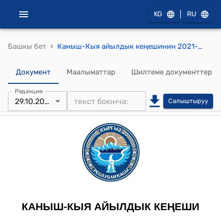
|
KG
RU
›
Башкы бет
Каныш-Кыя айылдык кеңешинин 2021-жылдын 29-октябрындагы № 18 "А.Токобаевдин кайрылуусун кароо жөнүндө" токтому
Документ
Маалыматтар
Шилтеме документтер
Редакция
29.10.2021
Салыштыруу