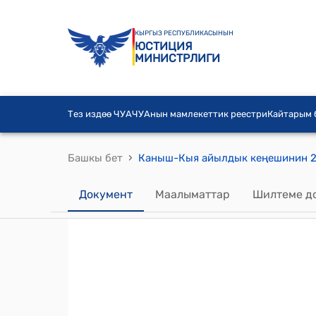
КЫРГЫЗ РЕСПУБЛИКАСЫНЫН
ЮСТИЦИЯ
МИНИСТРЛИГИ
Тез издөө ЧУА
ЧУАнын мамлекеттик реестри
Кайтарым
›
Башкы бет
Документ
Маалыматтар
Шилтеме д