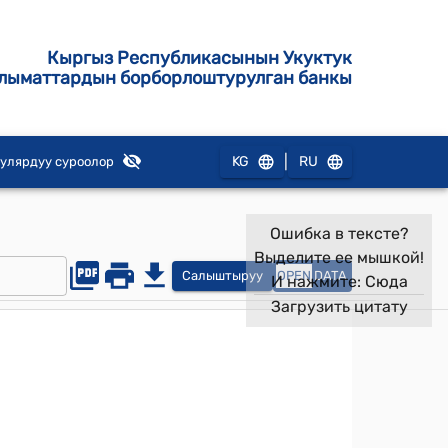
Кыргыз Республикасынын Укуктук
лыматтардын борборлоштурулган банкы
|
KG
RU
улярдуу суроолор
Ошибка в тексте?
Выделите ее мышкой!
Салыштыруу
OPEN
DATA
И нажмите:
Сюда
Загрузить цитату