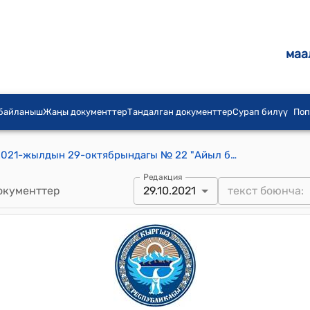
маа
 байланыш
Жаңы документтер
Тандалган документтер
Сурап билүү
Поп
Каныш-Кыя айылдык кеңешинин 2021-жылдын 29-октябрындагы № 22 "Айыл башчыга салынган имараттын курулушу жөнүндө" токтому
Редакция
окументтер
29.10.2021