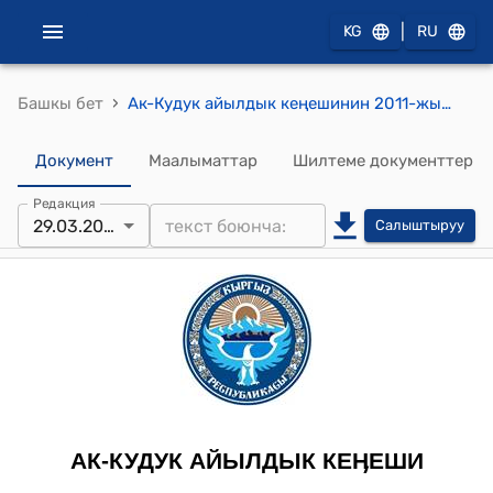
|
KG
RU
›
Башкы бет
Ак-Кудук айылдык кеңешинин 2011-жылдын 29-мартындагы №118/ХVIII-25 "2011-жылы Ак-Кудук айылдык округунун Айыл өкмөтүнүн бюджетин бекитүү жөнүндө" токтому
Документ
Маалыматтар
Шилтеме документтер
Редакция
29.03.2011
Салыштыруу