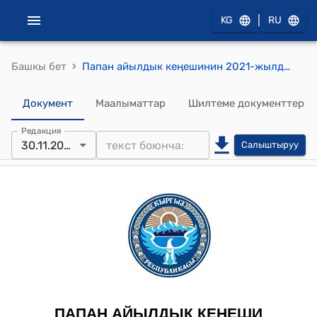
|
KG
RU
›
Башкы бет
Папан айылдык кеңешинин 2021-жылдын 30-ноябрындагы № VI "Папан айыл өкмөтүнө караштуу «Кожо-Келен» жайыт пайдалануу бирикмесине келген эки техниканы. Айыл өкмөт менен биргеликте жайыт комитети ижарага берүү жөнүндө" токтому
Документ
Маалыматтар
Шилтеме документтер
Редакция
30.11.2021
Салыштыруу