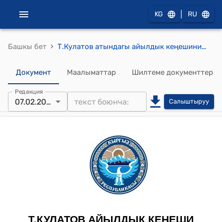
|
KG
RU
›
Башкы бет
Т.Кулатов атындагы айылдык кеңешинин 2022-жылдын 7-февралындагы № 8-1 "Т.Кулатов атындагы айыл өкмөтүнүн ИСКАКБ «Абшыр-таза-суу» ишканасынын 2021-жылда аткарган иштери боюнча жылдык отчету жана 2022-жылга тарифин бекитүү жөнүндө" токтому
Документ
Маалыматтар
Шилтеме документтер
Редакция
07.02.2022
Салыштыруу