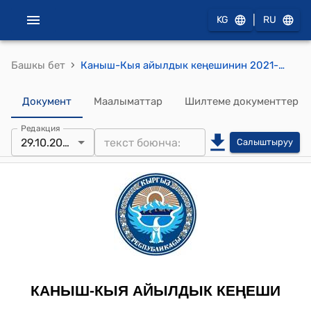
|
KG
RU
›
Башкы бет
Каныш-Кыя айылдык кеңешинин 2021-жылдын 29-октябрындагы № 23 "Кыш мегилинде ички көчөлөрдүн тазаланышы жөнүндө" токтому
Документ
Маалыматтар
Шилтеме документтер
Редакция
29.10.2021
Салыштыруу