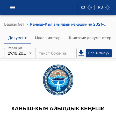
|
KG
RU
›
Башкы бет
Каныш-Кыя айылдык кеңешинин 2021-жылдын 29-октябрындагы № 31 "Суу чыгаруу жөнүндө" токтому
Документ
Маалыматтар
Шилтеме документтер
Редакция
29.10.2021
Салыштыруу