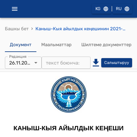
|
KG
RU
›
Башкы бет
Каныш-Кыя айылдык кеңешинин 2021-жылдын 26-ноябрындагы № 2 "Жарандардын кайрылууларын кароо жөнүндө" токтому
Документ
Маалыматтар
Шилтеме документтер
Редакция
26.11.2021
Салыштыруу