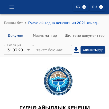
|
KG
RU
›
Башкы бет
Гүлчө айылдык кеңешинин 2021-жылдын 31-мартындагы № 54/1 "Кыргыз Республикасынын мамлекеттик улуттук коопсуздук комитетинин Алай райондук бөлүмчөсүнүн башчысы Э.С. Мамытовдун Гүлчө айылынын А.Уметалиев көчөсүндө жайгашкан айыл өкмөтүнүн муниципалдык менчигинде турган курулушу бүтпөй калган имараттардын бир бөлүгүн жер тилкеси менен административдик имарат катары пайдалануу максатында УКМКанын Алай райондук бөлүмчөсүнө өткөрүп берүү боюнча 30.03.2021-жылдагы чыгыш №03/330 билдирүү каты жөнүндө" токтому
Документ
Маалыматтар
Шилтеме документтер
Редакция
31.03.2021
Салыштыруу