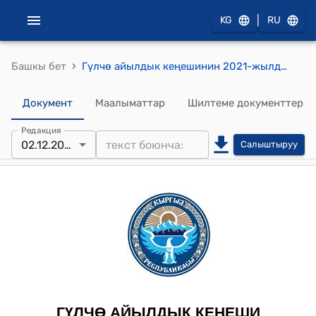
|
KG
RU
›
Башкы бет
Гүлчө айылдык кеңешинин 2021-жылдын 2-декабрындагы № 8/1 "Гүлчө айыл өкмөтүнүн 2021-жылдын бекитилген жергиликтүү бюджетинин чыгаша бөлүгүнө өзгөртүү киргизүү жөнүндө" токтому
Документ
Маалыматтар
Шилтеме документтер
Редакция
02.12.2021
Салыштыруу