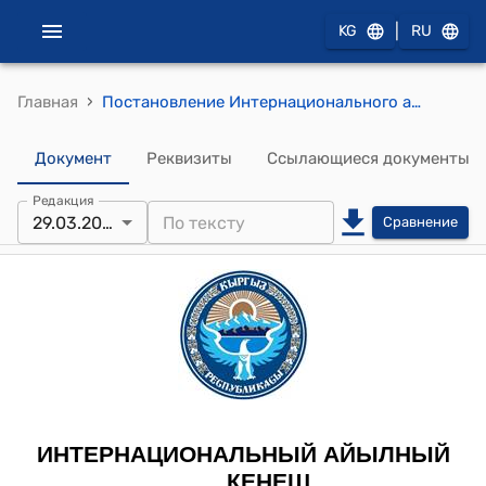
|
KG
RU
›
Главная
Постановление Интернационального айылного кенеша от 29 марта 2011 года № 61/XIV-25 "Об итогах социально-экономического развития Интернационального айылного округа за 2010 г и задачах на 2011 г."
Документ
Реквизиты
Ссылающиеся документы
Редакция
29.03.2011
Сравнение