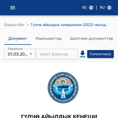
|
KG
RU
›
Башкы бет
Гүлчө айылдык кеңешинин 2022-жылдын 1-мартындагы № 11/4 "Гүлчө Таза Суу муниципиалдык ишканасынын Гүлчө айылындагы таза сууга болгон тарифтерин бекитип берүү жөнүндө" токтому
Документ
Маалыматтар
Шилтеме документтер
Редакция
01.03.2022
Салыштыруу