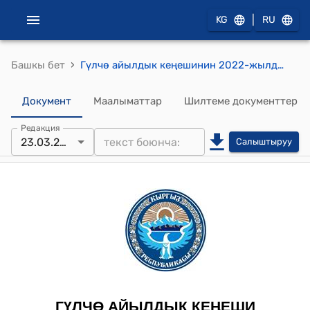
|
KG
RU
›
Башкы бет
Гүлчө айылдык кеңешинин 2022-жылдын 23-мартындагы № 12/3 "Гүлчө айыл өкмөтунө караштуу М.Адышев атындагы мектеп -гимназиясынын директору А.К.Бөкөбаевдин 2022-жылдын 10-мартындагы №9 каты аркылуу кайрылган билдирүүсүндө мектеп-гимназиянын участогунда окуучулардын коопсуздугуна,мектептин имаратынын пайдубалына коркунуч туудурган мектеп ажатканасынын жанында 2(эки)түп кара жыгач, мектеп подстанциясынын жана электр линиясынын катарында бир түп терек , мектеп имаратына өтө жакын эгилип калган бир түп карагайларды кыйдыруу жөнундө" токтому
Документ
Маалыматтар
Шилтеме документтер
Редакция
23.03.2022
Салыштыруу